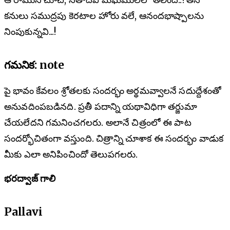
కనులు సముద్రపు కెరటాల హోరు వలే, ఆనందభాష్పాలను
నింపుకున్నవి...!
గమనిక: note
పై భావం కేవలం శ్రోతలకు సందర్భం అర్థమవ్వాలనే సదుద్దేశంతో
అనువదింపబడినది. ప్రతీ పదాన్ని యథావిధిగా తర్జుమా
చేయలేదని గమనించగలరు. అలానే చిత్రంలో ఈ పాట
సందర్భోచితంగా వస్తుంది. చిత్రాన్ని చూశాక ఈ సందర్భం వాడుక
మీకు ఎలా అనిపించిందో తెలుపగలరు.
భరద్వాజ్ గాలి
Pallavi