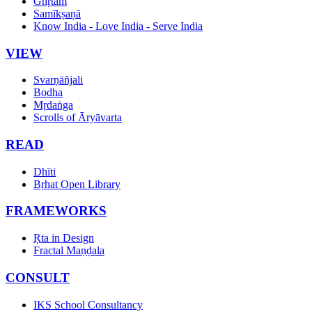
Ghṛtam
Samīkṣaṇā
Know India - Love India - Serve India
VIEW
Svarṇāñjali
Bodha
Mṛdaṅga
Scrolls of Āryāvarta
READ
Dhīti
Bṛhat Open Library
FRAMEWORKS
Ṛta in Design
Fractal Maṇḍala
CONSULT
IKS School Consultancy