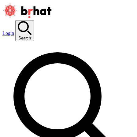
Login
Search