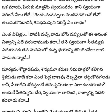
ఒక మాయ, పేరుకు మాత్రమే స్వయంవరం, కానీ స్వయంగా
వరించే వీలు లేదే..! రెండు మనస్సులు ముడిపడగలవో లేవో
తెలుసుకొనడానికి, శివధనువుని విరిస్తే ఏం లాభం?
ఎంత విచిత్రం...! పోటీకి వచ్చే వాడు బోసి నవ్వులతో ఈ అనంత
విశ్వాన్ని ఏలే వరంధాముడు కదా..! తనే స్వయంగా సీతమ్మకు
ఎదురుపడి తన మనసులో ఉన్న భయాన్ని తొలగించేలా లాలి
పాడుతున్నాడే...!
సూర్యవంశోద్ధారకుడు, శౌర్యమూ కరుణ సమపాళ్లలో కలిగిన
శ్రీకరుడు వాడే కదా ఎంత పెద్ద బాణపు దెబ్బనైనా తట్టుకొనగలడు
కానీ, సీతాదేవి శోకిస్తుంటే తను స్థిమితంగా ఎలా ఉండగలడు?
అందుకే సీతమ్మను చేరి, స్వయంగా లాలించ, రాజ్యాన్ని వదిలి
కదిలాడు కదా...!
ఆ రాముని చూచి, సీతాదేవి మేఘములలో తేలింది..! తన