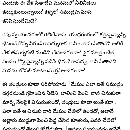
ఎందుకు ఈ వేళ సీతాదేవి మనసులో నీలినీడలు
కమ్ముకుంటున్నాయి? కళ్ళలో సముద్రపు ఘోష
కనిపిస్తుందేమిటి?
రేపు స్వయంవరంలో గెలిచేవాడు, యుద్ధరంగంలో శత్రుసైన్యాన్ని
ఛేదించే గొప్ప వీరుడే కావచ్చుగాక, కానీ అతడు సీతాదేవి అలిగే
వేళ తన భృకుటి ముడిని ఛేదించగలడా? సైగ మాత్రం చేత,
వందల కొద్దీ సైన్యాన్ని నడిపే ధీరుడే కావచ్చు, కానీ సీతాదేవి
మనసు లోపలి మాటలను గ్రహించగలడా?
ఈ తండ్రులు కూడా సరిపోయారు..! మేఘం ఎలా ఐతే సముద్రం
దగ్గరనుండి గ్రహించిన నీటిని, లాలించి పెంచి, వాన చినుకులా
మార్చి నేలపైకి విసురుతుందో, తండ్రులు కూడా అంతే కదా...!
ఎలా ఐతే ఆ చినుకు దారి మేఘం చేతిలో ఉండదో, అలానే
అల్లారు ముద్దుగా పెంచి పెద్ద చేసిన కూతురు, ఎవరి చేతిలో
పడుతుందో తెలుసుకోలేరుకదా...! అసలు స్వయంవరం అనేదే