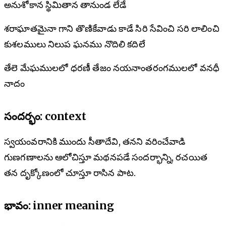
అనుశోకాన స్థిమితాన తానుండ లేడే
శరాఘాతమైనా గాని తొణికేవాడు కాడే సిరి సేవించి సరి లాలించి
కుశలములు నిలుప ఘనము నొదిలి కదిలే
తేలె మేఘములలో ధరణీ తేజం నయనాంతరంగములలో వనధీ
నాదం
సందర్భం: context
స్వయంవరానికి ముందు సీతాదేవి, తనని వరించేవాడి
గుణగణాలను ఆలోచిస్తూ మథనపడే సందర్భాన్ని, రచయిత
తన దృక్కోణంలో చూస్తూ రాసిన పాట.
భావం: inner meaning