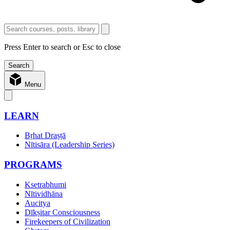
Press Enter to search or Esc to close
Menu
LEARN
Bṛhat Draṣṭā
Nītisāra (Leadership Series)
PROGRAMS
Ksetrabhumi
Nītividhāna
Aucitya
Dīkṣitar Consciousness
Firekeepers of Civilization