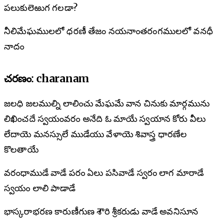
పలుకులెఱుగ గలడా?
నీలిమేఘములలో ధరణీ తేజం నయనాంతరంగములలో వనధీ
నాదం
చరణం: charanam
జలధి జలముల్ని లాలించు మేఘమే వాన చినుకు మార్గమును
లిఖించదే స్వయంవరం అనేది ఓ మాయే స్వయాన కోరు వీలు
లేదాయె మనస్సులే ముడేయు వేళాయె శివాస్త్ర ధారణేల
కొలతాయే
వరంధాముడే వాడే పరం ఏలు పసివాడే స్వరం లాగ మారాడే
స్వయం లాలి పాడాడే
భాస్కరాభరణ కారుణీగుణ శౌరి శ్రీకరుడు వాడే అవనిసూన